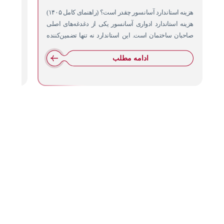
هزینه استاندارد آسانسور چقدر است؟ (راهنمای کامل ۱۴۰۵)
نصب آسا
هزینه استاندارد ادواری آسانسور یکی از دغدغه‌های اصلی
قدیمی ا
صاحبان ساختمان است. این استاندارد نه تنها تضمین‌کننده
در داخل
ایمنی…
ادامه مطلب
راه
02146130971
خدمات
شرکت
های
02165811922
ما
آسانسور
ارتباطی
02165811922
فروش
کیهان
گسترمانا
ارایه
09226265159
آسانسور