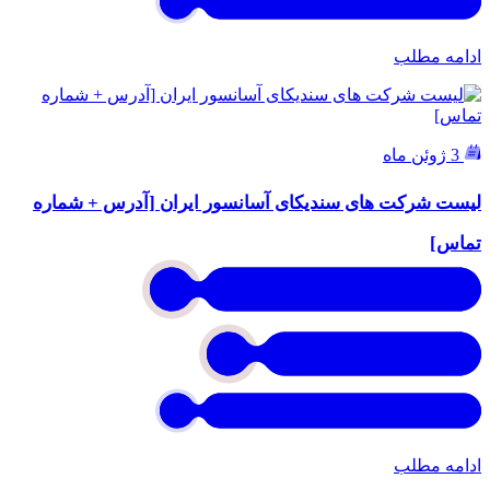
ادامه مطلب
3 ژوئن ماه
لیست شرکت های سندیکای آسانسور ایران [آدرس + شماره
تماس]
ادامه مطلب