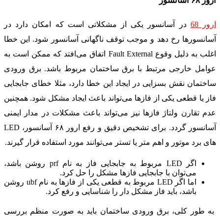
ارور ۶۸ آسانسور
ارور 68
در آسانسور یکی از مشکلاتی است که امکان دارد در
آسانسورها رخ دهد و موجب توقف ناگهانی آسانسور شود. این خطا
اغلب به دلیل وقوع Fault External اتفاق می‌افتد که ممکن است به
عوامل خارجی مرتبط با برق ساختمان مربوط باشد. برق ورودی
ساختمان نقش بسزایی در ایجاد این خطا دارد، مثلا خطای جابجایی
فاز یا قطعی یکی از فازها می‌تواند باعث ایجاد مشکل شود. همچنین
عدم تقارن ولتاژ فازها نیز می‌تواند باعث مشکلات در مدار ایمنی
آسانسور گردد. برای تشخیص دقیق و رفع ارور ۶۸ آسانسور، LED
های برد موتور و اهم متر یا تستر می‌توانند مورد استفاده قرار گیرند.
اگر LED مربوط به جابجایی فاز به نام prf روشن باشد،
می‌توان با جابجایی فازها مشکل را حل کرد.
اما اگر LED مربوط به قطعی یکی از فازها به نام ubf روشن
باشد، باید فاز مشکل دار را شناسایی و رفع کرد.
به طور کلی، برق ورودی ساختمان باید به صورت منظم بررسی