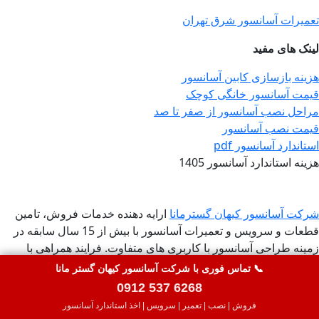
تعمیرات آسانسور شرق تهران
لینک های مفید
هزینه بازسازی کابین آسانسور
قیمت آسانسور خانگی کوچک
مراحل نصب آسانسور از صفر تا صد
قیمت نصب آسانسور
استاندارد آسانسور pdf
هزینه استاندارد آسانسور 1405
شرکت آسانسور کیهان گسترمانا
ارایه دهنده خدمات فروش، تامین
قطعات و سرویس و تعمیرات آسانسور با بیش از 15 سال سابقه در
زمینه طراحی آسانسور با کاربری های متفاوت. فرایند همراهی با
مشتریان در کیهان گستر مانا صرفا محدود به دوره طراحی و اجرای
📞 تماس فوری با شرکت آسانسور کیهان گستر مانا
آسانسور نبوده و بلکه خدمات اصلی شرکت، پس از فروش نیز ادامه
0912 537 6268
خواهد یافت.
فروش | نصب | تعمیر | سرویس | اخذ استاندارد آسانسور