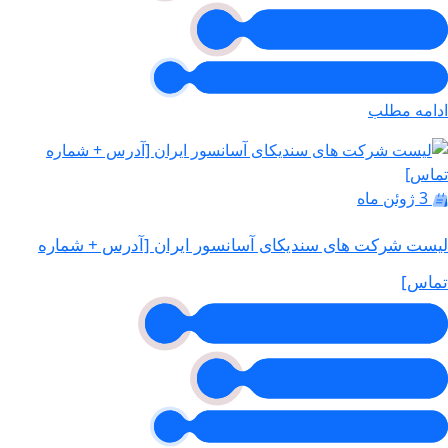
ادامه مطلب
3 ژوئن ماه
لیست شرکت های سندیکای آسانسور ایران [آدرس + شماره
تماس]