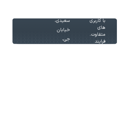
آیت
پله برقی
طراحی
اله
آسانسور
با کاربری
سعیدی،
های
خیابان
متفاوت.
جی،
فرایند
همراهی
پلاک
با
368
مشتریان
در کیهان
گستر مانا
صرفا
محدود
به دوره
طراحی و
اجرای
آسانسور
نبوده و