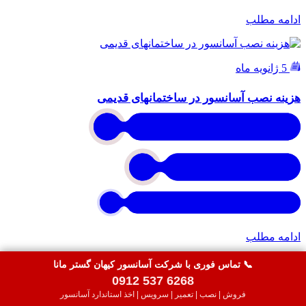
ادامه مطلب
5 ژانویه ماه
هزینه نصب آسانسور در ساختمانهای قدیمی
ادامه مطلب
📞 تماس فوری با شرکت آسانسور کیهان گستر مانا
0912 537 6268
فروش | نصب | تعمیر | سرویس | اخذ استاندارد آسانسور
5 ژانویه ماه