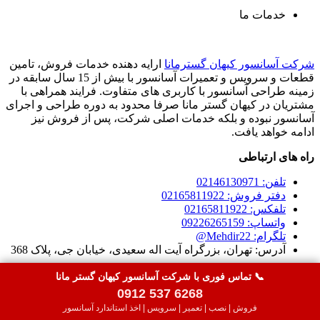
خدمات ما
شرکت آسانسور کیهان گسترمانا
ارایه دهنده خدمات فروش، تامین
قطعات و سرویس و تعمیرات آسانسور با بیش از 15 سال سابقه در
زمینه طراحی آسانسور با کاربری های متفاوت. فرایند همراهی با
مشتریان در کیهان گستر مانا صرفا محدود به دوره طراحی و اجرای
آسانسور نبوده و بلکه خدمات اصلی شرکت، پس از فروش نیز
ادامه خواهد یافت.
راه های ارتباطی
تلفن: 02146130971
دفتر فروش: 02165811922
تلفکس: 02165811922
واتساپ: 09226265159
تلگرام: Mehdir22@
آدرس: تهران، بزرگراه آیت اله سعیدی، خیابان جی، پلاک 368
خدمات ما
📞 تماس فوری با شرکت آسانسور کیهان گستر مانا
0912 537 6268
قیمت آسانسور خانگی
فروش | نصب | تعمیر | سرویس | اخذ استاندارد آسانسور
سرویس آسانسور تهران