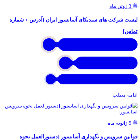
3 ژوئن ماه
لیست شرکت های سندیکای آسانسور ایران [آدرس + شماره
تماس]
ادامه مطلب
5 ژانویه ماه
قوانین سرویس و نگهداری آسانسور [دستورالعمل نحوه