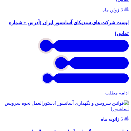
3 ژوئن ماه
لیست شرکت های سندیکای آسانسور ایران [آدرس + شماره
تماس]
ادامه مطلب
5 ژانویه ماه