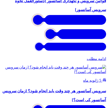
قوانین سرویس و نگهداری آسانسور [دستورالعمل نحوه
سرویس آسانسور]
ادامه مطلب
5 ژانویه ماه
سرویس آسانسور هر چند وقت باید انجام شود؟ [زمان سرویس
آسانسور کی است؟]