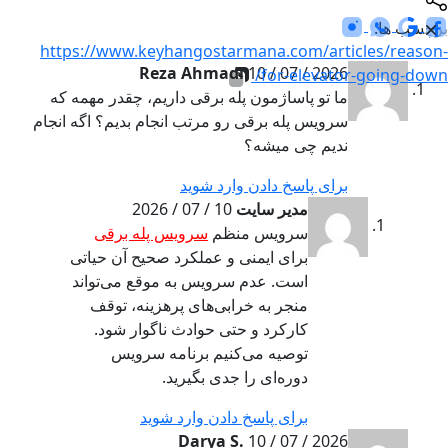
برچسب ها:
https://www.keyhangostarmana.com/articles/reason-
Reza Ahmadi
10 / 07 / 2026
for-elevator-going-down/
ما تو پاساژمون پله برقی داریم، چقدر مهمه که
سرویس پله برقی رو مرتب انجام بدیم؟ اگه انجام
ندیم چی میشه؟
برای پاسخ دادن وارد شوید
مدیر سایت
10 / 07 / 2026
سرویس منظم
سرویس پله برقی
برای ایمنی و عملکرد صحیح آن حیاتی
است. عدم سرویس به موقع می‌تواند
منجر به خرابی‌های پرهزینه، توقف
کارکرد و حتی حوادث ناگوار شود.
توصیه می‌کنیم برنامه سرویس
دوره‌ای را جدی بگیرید.
برای پاسخ دادن وارد شوید
Darya S.
10 / 07 / 2026