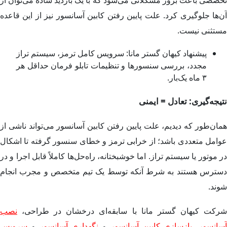
آن‌ها جلوگیری کرد. علت پایین رفتن کابین آسانسور نیز از این قاعده
مستثنی نیست.
پیشنهاد کیهان گستر مانا: سرویس کامل ترمز، سیستم تراز
مجدد، بررسی سنسورها و تنظیمات تابلو فرمان حداقل هر
۳ ماه یک‌بار.
نتیجه‌گیری: تعادل = ایمنی
همان‌طور که دیدیم، علت پایین رفتن کابین آسانسور می‌تواند ناشی از
عوامل متعددی باشد؛ از خرابی ترمز و خطای سنسور گرفته تا اشکال
در موتور یا سیستم تراز. اما خوشبختانه، راه‌حل‌ها کاملاً قابل اجرا و در
دسترس هستند به شرط آنکه توسط یک تیم متخصص و مجرب انجام
شوند.
شرکت کیهان گستر مانا با سابقه‌ای درخشان در طراحی،
نصب
آسانسور
،
بازسازی کابین آسانسور
و
نگهداری آسانسور
و
سرویس