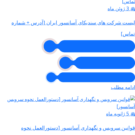
3 ژوئن ماه
لیست شرکت های سندیکای آسانسور ایران [آدرس + شماره
تماس]
ادامه مطلب
5 ژانویه ماه
قوانین سرویس و نگهداری آسانسور [دستورالعمل نحوه