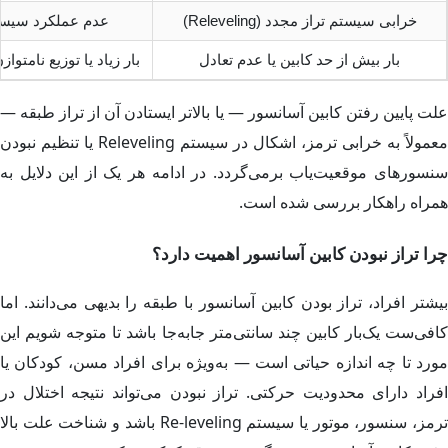
خرابی سیستم تراز مجدد (Releveling)
عدم عملکرد سیستم Releveling باعث باقی ماندن کابین بالاتر یا پایین‌تر از سطح طبقه پس 
بار بیش از حد کابین یا عدم تعادل
بار زیاد یا توزیع نامت
علت پایین رفتن کابین آسانسور — یا بالاتر ایستادن آن از تراز طبقه —
معمولاً به خرابی ترمز، اشکال در سیستم Releveling یا تنظیم نبودن
سنسورهای موقعیت‌یاب برمی‌گردد. در ادامه هر یک از این دلایل به
همراه راهکار بررسی شده است.
چرا تراز نبودن کابین آسانسور اهمیت دارد؟
بیشتر افراد، تراز بودن کابین آسانسور با طبقه را بدیهی می‌دانند. اما
کافی‌ست یک‌بار کابین چند سانتی‌متر جا‌به‌جا باشد تا متوجه شویم این
مورد تا چه اندازه حیاتی است — به‌ویژه برای افراد مسن، کودکان یا
افراد دارای محدودیت حرکتی. تراز نبودن می‌تواند نتیجه اختلال در
ترمز، سنسور، موتور یا سیستم Re-leveling باشد و شناخت علت بالا