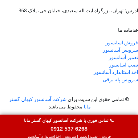
آدرس: تهران، بزرگراه آیت اله سعیدی، خیابان جی، پلاک 368
خدمات ما
فروش آسانسور
سرویس آسانسور
تعمیر آسانسور
نصب آسانسور
اخذ استاندارد آسانسور
سرویس پله برقی
© تمامی حقوق این سایت برای
شرکت آسانسور کیهان گستر
مانا
محفوظ می باشد.
سئو سایت توسط
شرکت ایران سئو
📞 تماس فوری با شرکت آسانسور کیهان گستر مانا
0912 537 6268
فروش | نصب | تعمیر | سرویس | اخذ استاندارد آسانسور