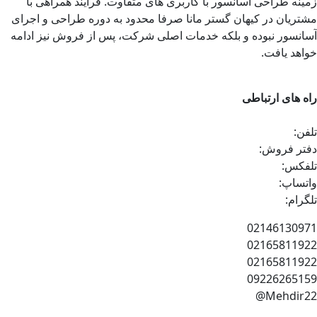
زمینه طراحی آسانسور با کاربری های متفاوت. فرایند همراهی با
مشتریان در کیهان گستر مانا صرفا محدود به دوره طراحی و اجرای
آسانسور نبوده و بلکه خدمات اصلی شرکت، پس از فروش نیز ادامه
خواهد یافت.
راه های ارتباطی
تلفن:
دفتر فروش:
تلفکس:
واتساپ:
تلگرام:
02146130971
02165811922
02165811922
09226265159
Mehdir22@