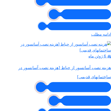
ادامه مطلب
6 ژوئن ماه
هزینه نصب آسانسور از حیاط [هزینه نصب آسانسور در
ساختمانهای قدیمی]