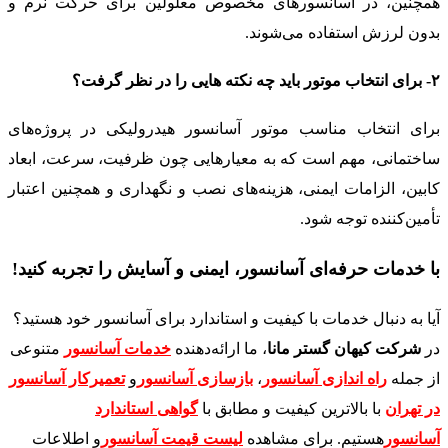
همچنین، در آسانسورهای مخصوص معلولین برای حرکت نرم و
بدون لرزش استفاده می‌شوند.
۲- برای انتخاب موتور باید چه نکته هایی را در نظر گرفت؟
برای انتخاب مناسب موتور آسانسور هیدرولیکی در پروژه‌های
ساختمانی، مهم است که به معیارهایی چون ظرفیت، سرعت، ابعاد
کابین، الزامات ایمنی، هزینه‌های نصب و نگهداری و همچنین اعتبار
تأمین‌کننده توجه شود.
با خدمات حرفه‌ای آسانسور، ایمنی و آسایش را تجربه کنید
!
آیا به دنبال خدمات با کیفیت و استاندارد برای آسانسور خود هستید؟
در
شرکت کیهان گستر مانا
، ما ارائه‌دهنده
خدمات آسانسور
متنوعی
از جمله
راه اندازی آسانسور
،
بازسازی آسانسور
و
تعمیرکار آسانسور
در تهران
با بالاترین کیفیت و مطابق با
گواهی استاندارد
آسانسور
هستیم. برای مشاهده
لیست قیمت آسانسور
و اطلاعات