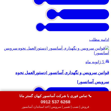
ادامه مطلب
5 ژانویه ماه
قوانین سرویس و نگهداری آسانسور [دستورالعمل نحوه
سرویس آسانسور]
📞 تماس فوری با شرکت آسانسور کیهان گستر مانا
0912 537 6268
فروش | نصب | تعمیر | سرویس | اخذ استاندارد آسانسور