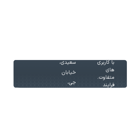
آسانسور
اخذ
با بیش
آدرس:
استاندارد
از 15
تهران،
سال
آسانسور
سابقه در
بزرگراه
سرویس
زمینه
آیت
پله برقی
طراحی
اله
آسانسور
با کاربری
سعیدی،
های
خیابان
متفاوت.
جی،
فرایند
همراهی
پلاک
با
368
مشتریان
در کیهان
گستر مانا
صرفا
محدود