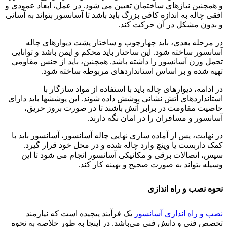
و همچنین نیازهای ساختمان تعیین می شود. در عمل، ابعاد عمودی و
افقی چاله به اندازه کافی بزرگ باید باشد تا آسانسور بتواند به آسانی
و بدون مشکل در آن حرکت کند.
در مرحله بعدی، باید چهارچوب و ساختار پشت دیوارهای چاله
آسانسور ساخته شود. این ساختار باید محکم و ایمن باشد و توانایی
تحمل وزن آسانسور را داشته باشد. همچنین، باید از جنس مقاومی
تهیه شده و بر اساس استانداردهای مربوطه ساخته شود.
در ادامه، دیوارهای چاله باید با استفاده از مواد سازگار با
استانداردهای آتش نشانی پوشش داده شوند. این پوششها باید دارای
خاصیت مقاومت در برابر آتش باشند تا در صورت بروز حریق،
آسانسور و مسافران را در امان نگه دارند.
در نهایت، پس از آماده سازی نهایی چاله آسانسور، آسانسور باید با
کمک داربست یا وینچ وارد چاله شده و در محل خود قرار گیرد.
سپس، اتصالات برقی و مکانیکی آسانسور انجام می شود تا این
وسیله بتواند به صورت صحیح و بهینه کار کند.
نحوه نصب و راه اندازی
نصب و راه اندازی آسانسور
یک فرآیند پیچیده است که نیازمند
تخصص فنی و دانش فنی می‌باشد. در اینجا به طور خلاصه به نحوه