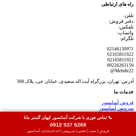
راه های ارتباطی
تلفن:
دفتر فروش:
تلفکس:
واتساپ:
تلگرام:
02146130971
02165811922
02165811922
09226265159
Mehdir22@
آدرس: تهران، بزرگراه آیت اله سعیدی، خیابان جی، پلاک 368
خدمات ما
فروش آسانسور
سرویس آسانسور
تعمیر آسانسور
📞 تماس فوری با شرکت آسانسور کیهان گستر مانا
نصب آسانسور
0912 537 6268
اخذ استاندارد آسانسور
سرویس پله برقی
فروش | نصب | تعمیر | سرویس | اخذ استاندارد آسانسور