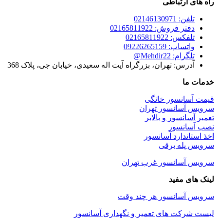
راه های ارتباطی
تلفن: 02146130971
دفتر فروش: 02165811922
تلفکس: 02165811922
واتساپ: 09226265159
تلگرام: Mehdir22@
آدرس: تهران، بزرگراه آیت اله سعیدی، خیابان جی، پلاک 368
خدمات ما
قیمت آسانسور خانگی
سرویس آسانسور تهران
تعمیر آسانسور و بالابر
نصب آسانسور
اخذ استاندارد آسانسور
سرویس پله برقی
سرویس آسانسور غرب تهران
لینک های مفید
سرویس آسانسور هر چند وقت
لیست شرکت های تعمیر و نگهداری آسانسور