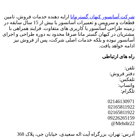
شرکت آسانسور کیهان گسترمانا
ارایه دهنده خدمات فروش، تامین
قطعات و سرویس و تعمیرات آسانسور با بیش از 15 سال سابقه در
زمینه طراحی آسانسور با کاربری های متفاوت. فرایند همراهی با
مشتریان در کیهان گستر مانا صرفا محدود به دوره طراحی و اجرای
آسانسور نبوده و بلکه خدمات اصلی شرکت، پس از فروش نیز
ادامه خواهد یافت.
راه های ارتباطی
تلفن:
دفتر فروش:
تلفکس:
واتساپ:
تلگرام:
02146130971
02165811922
02165811922
09226265159
Mehdir22@
آدرس: تهران، بزرگراه آیت اله سعیدی، خیابان جی، پلاک 368