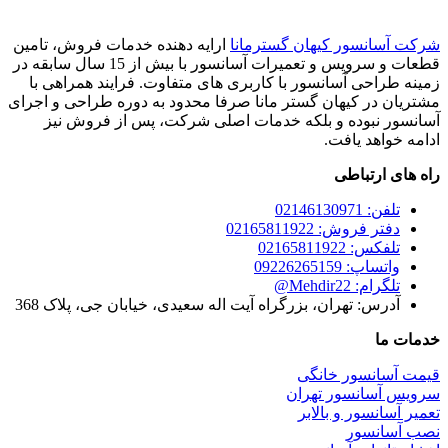
شرکت آسانسور کیهان گسترمانا
ارایه دهنده خدمات فروش، تامین
قطعات و سرویس و تعمیرات آسانسور با بیش از 15 سال سابقه در
زمینه طراحی آسانسور با کاربری های متفاوت. فرایند همراهی با
مشتریان در کیهان گستر مانا صرفا محدود به دوره طراحی و اجرای
آسانسور نبوده و بلکه خدمات اصلی شرکت، پس از فروش نیز
ادامه خواهد یافت.
راه های ارتباطی
تلفن: 02146130971
دفتر فروش: 02165811922
تلفکس: 02165811922
واتساپ: 09226265159
تلگرام: Mehdir22@
آدرس: تهران، بزرگراه آیت اله سعیدی، خیابان جی، پلاک 368
خدمات ما
قیمت آسانسور خانگی
سرویس آسانسور تهران
تعمیر آسانسور و بالابر
نصب آسانسور