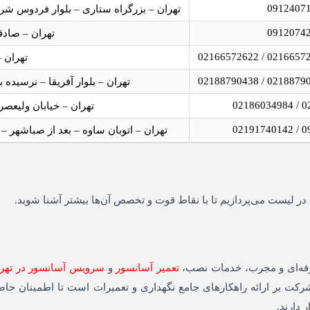
0912407
تهران – بزرگراه ستاری – بلوار فردوس شرقی
0912074
تهران – صادقی
تهران –
تهران – بلوار آفریقا – نرسیده به چهاررا
021
تهران – خیابان ولیعصر 
091
تهران – اتوبان ساوه – بعد از صباشهر – خروجی
ر لیست می‌پردازیم تا با نقاط قوت و تخصص آن‌ها بیشتر آشنا شوید.
رفه‌ای و مجرب، خدمات نصب،
تعمیر آسانسور
و
سرویس آسانسور در تهر
ین شرکت بر ارائه راهکارهای جامع نگهداری و تعمیرات است تا اطمینان حا
دارند.