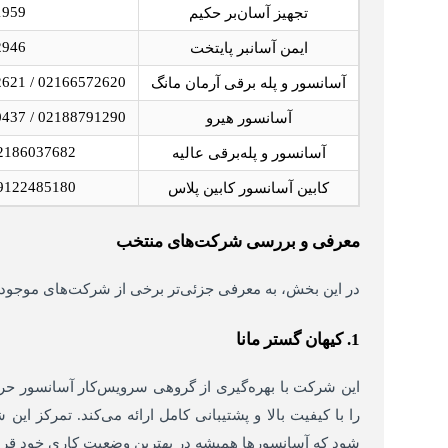
1959
تجهیز آسان‌بر حکیم
2946
ایمن آسانبر پایتخت
02166572620 / 02166572621 / 02166572622
آسانسور و پله برقی آرمان مانگ
02188791290 / 02188790437 / 02188790438
آسانسور هیرو
86037682 / 02186034984
آسانسور و پله‌برقی عالیه
22485180 / 02191740142
کابین آسانسور کابین پلاس
معرفی و بررسی شرکت‌های منتخب
در این بخش، به معرفی جزئی‌تر برخی از شرکت‌های موجود د
1. کیهان گستر مانا
این شرکت با بهره‌گیری از گروهی سرویس‌کار آسانسور ح
را با کیفیت بالا و پشتیبانی کامل ارائه می‌کند. تمرکز ا
شود که آسانسورها همیشه در بهترین وضعیت کاری خود قرار 