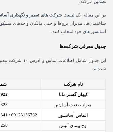
تضمین می‌کند.
در این مقاله، یک
لیست شرکت های تعمیر و نگهداری آسان
ساختمان‌ها، مدیران برج‌ها و حتی مالکان واحدهای مسکونی
آسانسورهای خود انتخاب کنند.
جدول معرفی شرکت‌ها
این جدول شامل اطلاعات تماس و آدرس ۱۰ شرکت معتبر در زمینه
شده‌اند.
نام شرکت
شما
1922
کیهان گستر مانا
6323
هیراد صنعت آسان‌بر
09123136762 / 02122227341 / 02122224106
الماس آسانسور
0258
اوج پیمای آتیس