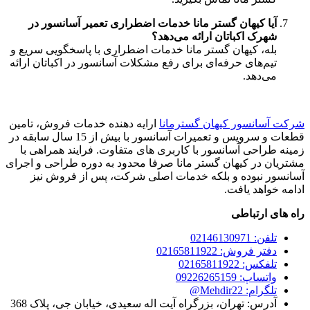
آیا کیهان گستر مانا خدمات اضطراری تعمیر آسانسور در
شهرک اکباتان ارائه می‌دهد؟
بله، کیهان گستر مانا خدمات اضطراری با پاسخگویی سریع و
تیم‌های حرفه‌ای برای رفع مشکلات آسانسور در اکباتان ارائه
می‌دهد.
شرکت آسانسور کیهان گسترمانا
ارایه دهنده خدمات فروش، تامین
قطعات و سرویس و تعمیرات آسانسور با بیش از 15 سال سابقه در
زمینه طراحی آسانسور با کاربری های متفاوت. فرایند همراهی با
مشتریان در کیهان گستر مانا صرفا محدود به دوره طراحی و اجرای
آسانسور نبوده و بلکه خدمات اصلی شرکت، پس از فروش نیز
ادامه خواهد یافت.
راه های ارتباطی
تلفن: 02146130971
دفتر فروش: 02165811922
تلفکس: 02165811922
واتساپ: 09226265159
تلگرام: Mehdir22@
آدرس: تهران، بزرگراه آیت اله سعیدی، خیابان جی، پلاک 368