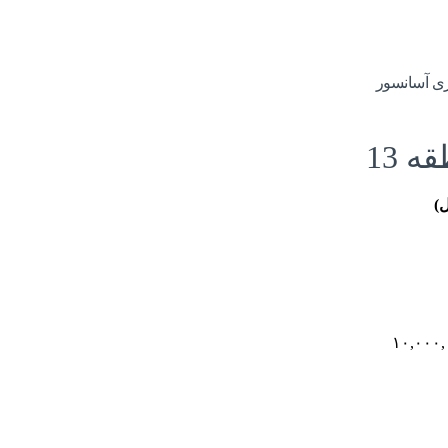
 13
ل)