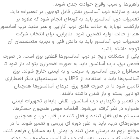
راهروها و سبب وقوع حوادث جدی شوند.
برند و سازنده درب آسانسور نقش قابل توجهی در تعمیرات دارد.
تعمیرات درب آسانسور باید به گونه‌ای انجام شود که علاوه بر
بازگشت دوباره به حالت عادی درب، کارایی و عمر مفید درب آسانسور
هم از حالت اولیه تضمین شود. بنابراین، برای انتخاب شرکت
تعمیرات درب آسانسور باید به دانش فنی و تجربه متخصصان آن
توجه داشته باشید.
یکی از مشکلات رایج در درب آسانسورها قطعی برق است. در صورت
قطعی برق، درب آسانسور باید به صورت اضطراری بتواند باز شود تا
مسافران درون آسانسور به سرعت و به ایمنی خارج شوند. برق
آسانسورها باید با استفاده از UPS و یا سیستم­های دیگر اضطراری
تامین شود تا در صورت قطع برق، درهای آسانسورها همچنان
توانایی بسته و باز شدن داشته باشند.
در تعمیر و نگهداری درب آسانسور، نقش پایه‌ای تجهیزات ایمنی
همواره در نظر گرفته می‌شود. قطعات مهمی همچون حسگرها،
سیستم های قفل کننده و قفل کننده بر قاب درب و همچنین
موتورهای درب، باید به طور دوره ای بررسی و تعمیر شوند تا در
مواقع لزوم به درستی عمل کنند و ایمنی را به مسافران فراهم کنند.
همانطور که می‌بینید، تعمیرات درب آسانسور موضوع پیچیده‌ای