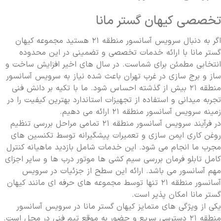
چرا باید شرکت های معتبر سرویس و نگهداری
تخصصی کیهان گستر مانا
آسانسور را انتخاب کنیم؟
اگر به دنبال سرویس آسانسور منطقه ۲۱ هستید مجموعه کیهان
گستر مانا با ارائه خدمات تخصصی و تضمینی در این محدوده
انتخابی مطمئن برای شماست. در سال های اخیر افزایش ساخت و
ساز و برج سازی در غرب تهران باعث شده نیاز به سرویس آسانسور
منطقه ۲۱ بیش از گذشته احساس شود. ما با تکیه بر دانش فنی
تجربه میدانی و استفاده از تجهیزات استاندارد بهترین کیفیت را در
زمینه سرویس آسانسور منطقه ۲۱ ارائه می دهیم.
در فرآیند سرویس آسانسور منطقه ۲۱ تمامی مراحل بررسی تنظیم
روغن کاری ایمن سازی و تعمیرات پیشگیرانه توسط تکنسین های
مجرب ما انجام می شود. این خدمات شامل بازدید ماهیانه کنترل
کامل تابلو فرمان بررسی سیم کشی ها موتور درب ها و سایر اجزای
مهم آسانسور می باشد. ارائه این سطح از جزئیات در سرویس
آسانسور منطقه ۲۱ تنها توسط مجموعه های حرفه ای مانند کیهان
گستر مانا امکان پذیر است.
یکی از ویژگی های متمایز کیهان گستر مانا در سرویس آسانسور
منطقه ۲۱ دسترسی سریع و حضور به موقع تیم فنی در محل است.