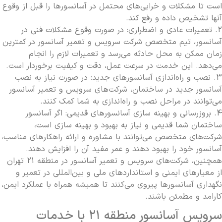
است تا مشکلات و خرابی‌های محتمل در آسانسورها را قبل از وقوع
آنها تشخیص داده و رفع کند.
آیا سرویس دوره ای آسانسور برای ساختمان های
2. تعمیرات عادی و اضطراری: در صورت وقوع مشکلات فنی در
مسکونی متفاوت است؟
آسانسور، تیم متخصص شرکت سرویس و تعمیر آسانسور در کمترین
زمان ممکن به محل حادثه می‌رسد و تعمیرات لازم را انجام
می‌دهد. این خدمت در سرعت عمل، دقت و کیفیت برخوردار است.
چگونه کیفیت خدمات شرکت سرویس آسانسور را
3. نصب و راه‌اندازی آسانسورهای جدید: در صورت نیاز به نصب
آسانسور جدید در ساختمان، شرکت‌های سرویس و تعمیر آسانسور
ارزیابی کنیم؟
می‌توانند در مراحل نصب و راه‌اندازی به شما کمک کنند.
4. بروزرسانی و بهینه سازی آسانسورهای قدیمی: اگر آسانسور
ساختمان شما قدیمی و نیاز به بهبود و بهینه سازی است،
مهم ترین دلایل خرابی سیم بکسل آسانسور چیست؟
شرکت‌های متخصص می‌توانند با مشاوره و ارائه راهکارهای مناسب،
آسانسور خود را بهبود دهند و عمر مفید آن را افزایش دهند.
همچنین، شرکت‌های سرویس و تعمیر آسانسور در منطقه 21 تهران
آیا نگهداری آسانسور در ساختمان های برج هزینه
از معیارهای ایمنی و استانداردهای ملی و بین‌المللی در تعمیر و
نگهداری آسانسورها پیروی می‌کنند تا همیشه همراه با عملکرد ایمن،
بیشتری دارد؟
کارامد و مطمئن باشند.
سرویس آسانسور منطقه ۲۱ با خدمات