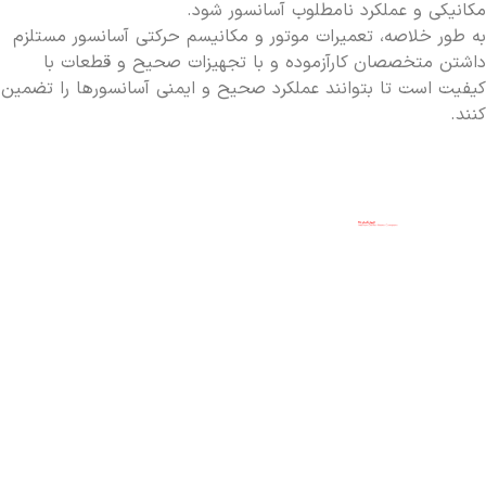
مکانیکی و عملکرد نامطلوب آسانسور شود.
به طور خلاصه، تعمیرات موتور و مکانیسم حرکتی آسانسور مستلزم
داشتن متخصصان کارآزموده و با تجهیزات صحیح و قطعات با
کیفیت است تا بتوانند عملکرد صحیح و ایمنی آسانسورها را تضمین
کنند.
راه
02146130971
خدمات ما
شرکت
های
02165811922
فروش
آسانسور
ارتباطی
02165811922
آسانسور
کیهان
گسترمانا
ارایه
09226265159
سرویس
دهنده
تلفن:
Mehdir22@
آسانسور
خدمات
دفتر
تعمیر
فروش،
تامین
فروش:
آسانسور
قطعات و
تلفکس:
نصب
سرویس و