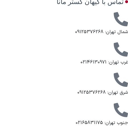
تماس با کیهان گستر مانا
شمال تهران: 09125376268
غرب تهران: 02146130971
شرق تهران: 09125376268
جنوب تهران: 02165831175