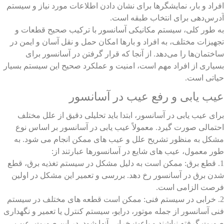
افراد و بار، نمایشگرها برای نشان دادن اطلاعات مورد نیاز و سیستم
آدرس‌دهی برای انتخاب طبقه است.
به طور کلی، سیستم مکانیکی آسانسور با ترکیب صحیح قطعات و
تجهیزات مختلف، به افراد و بارها امکان حمل و نقل آسان و ایمن در
ساختمان‌ها را می‌دهد. از آنجا که قرار گرفتن در آسانسور برای
بسیاری از افراد مهم است، امنیت و عملکرد صحیح این سیستم بسیار
حیاتی است.
عیب یابی و رفع عیب در آسانسور
برای عیب یابی در آسانسور، ابتدا باید تحلیلی دقیق از علل مختلف
احتمالی صورت گیرد. معمولاً عیب یابی در آسانسور بر اساس نوع
مشکل به منظور تشریح علل و عیب های ممکن انجام می شود. به
طور معمول، عیب های شایع در آسانسورها عبارتند از:
1. قطع برق: ممکن است به دلیل مشکل در سیستم تغذیه برق، قطع
شدن برق در آسانسور رخ دهد. بررسی و تعمیر این مشکل در اولین
فرصت الزامی است.
2. خرابی در سیستم فنی: ممکن است قطعه های مختلف در سیستم
فنی آسانسور از جمله موتور، درایو، سیستم کنترل یا تعمیر و نگهداری
صورت گرفته نباشند و باعث خرابی آنها شود. در این صورت، عیب