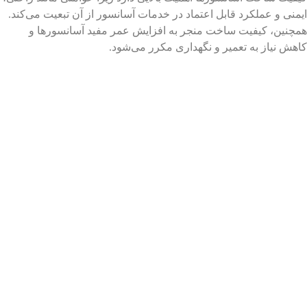
ایمنی و عملکرد قابل اعتماد در خدمات آسانسور از آن تبعیت می‌کند.
همچنین، کیفیت ساخت منجر به افزایش عمر مفید آسانسورها و
کاهش نیاز به تعمیر و نگهداری مکرر می‌شود.
راه
02146130971
خدمات ما
شرکت
های
02165811922
فروش
آسانسور
ارتباطی
02165811922
آسانسور
کیهان
گسترمانا
ارایه
09226265159
سرویس
دهنده
تلفن:
Mehdir22@
آسانسور
خدمات
دفتر
تعمیر
فروش،
تامین
فروش:
آسانسور
قطعات و
تلفکس:
نصب
سرویس و
واتساپ:
آسانسور
تعمیرات