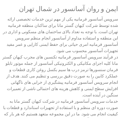
آسانسور را انتخاب کنیم؟
ایمن و روان آسانسور در شمال تهران
سرویس آسانسور فرمانیه یکی از مهم ترین خدمات تخصصی ارائه
شده توسط شرکت کیهان گستر مانا برای ساکنان منطقه فرمانیه
تهران است. با توجه به تعداد بالای ساختمان های مسکونی و اداری در
این منطقه و استفاده مداوم از آسانسور انجام منظم سرویس
آسانسور فرمانیه امری حیاتی برای حفظ ایمنی کارایی و عمر مفید
تجهیزات آسانسور محسوب می شود.
در فرآیند سرویس آسانسور فرمانیه تکنسین های مجرب کیهان گستر
مانا کلیه اجزای مکانیکی و الکترونیکی آسانسور از جمله موتور تابلو
فرمان سنسورها ترمز درب ها سیم بکسل روغن کاری قطعات و
عملکرد کابین را به صورت دقیق بررسی و تنظیم می کنند. هدف از
انجام سرویس آسانسور فرمانیه پیشگیری از خرابی های ناگهانی
افزایش سطح ایمنی و کاهش هزینه های احتمالی ناشی از تعمیرات
سنگین در آینده است.
خدمات سرویس آسانسور فرمانیه در شرکت کیهان گستر مانا به
صورت دوره ای منظم و با استفاده از تجهیزات استاندارد و قطعات با
کیفیت انجام می شود. ما در این مجموعه متعهد هستیم که هر بار که