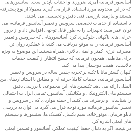
آسانسور فرمانیه امری ضروری و اجتناب ناپذیر است. آسانسورهایی
که در این محدوده مورد استفاده قرار می گیرند معمولا از نوع پیشرفته
هستند و نیازمند بازرسی فنی دقیق و تخصصی می باشند.
با استفاده از خدمات تخصصی سرویس و تعمیر آسانسور فرمانیه، می
توان عمر مفید تجهیزات را به طور قابل توجهی افزایش داد و از بروز
خرابی های ناگهانی جلوگیری کرد. آسانسورهایی که سرویس و تعمیر
آسانسور فرمانیه را به موقع دریافت می کنند، با عملکرد روان تر،
مصرف انرژی کمتر و ایمنی بالاتری همراه هستند. این موضوع به ویژه
برای مناطقی همچون فرمانیه که سطح انتظار از کیفیت خدمات
بالاست، اهمیت دوچندان پیدا می کند.
کیهان گستر مانا با تکیه بر تجربه چندین ساله در سرویس و تعمیر
آسانسور فرمانیه، خدمات کاملا حرفه ای و مطابق با استانداردهای بین
المللی ارائه می دهد. تکنسین های این مجموعه، با بررسی دقیق
سیستم های الکترونیکی و مکانیکی آسانسور، تمامی ایرادات احتمالی
را شناسایی و برطرف می کنند. از جمله مواردی که در سرویس و
تعمیر آسانسور فرمانیه مورد توجه قرار می گیرد می توان به بررسی
تابلو فرمان، موتورخانه، سیم بکسل، کفشک ها، سنسورها و سیستم
های ایمنی اشاره کرد.
در نتیجه، اگر به دنبال حفظ کیفیت عملکرد آسانسور و تضمین ایمنی