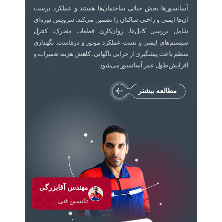
آسانسورها بخش حیاتی ساختمان‌ها هستند و عملکرد درست
آیا تعمیر و نگهداری آسانسور برای آسانسورهای
آن‌ها ایمنی و راحتی ساکنان را تضمین می‌کند. سرویس دوره‌ای
شامل بررسی کابل‌ها، روان‌کاری قطعات متحرک، کنترل
قدیمی ضروری تر است؟
سیستم‌های ایمنی و تست عملکرد موتور و درهاست. نگهداری
منظم باعث پیشگیری از خرابی ناگهانی، کاهش هزینه تعمیرات و
افزایش طول عمر آسانسور می‌شود.
چگونه هزینه نگهداری آسانسور در ساختمان های
مطالعه بیشتر
بزرگ تعیین می شود؟
چگونه می توان خدمات سرویس آسانسور را به
صرفه تر دریافت کرد؟
آیا سرویس اضطراری آسانسور به صرفه است؟
مهندس آقابزرگی
تکنسین فنی