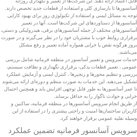
قابل اعتماد ارائه دهند. این شرکت‌ها از تعمیر و نگهداری روزانه
آیا سرویس دوره ای آسانسور برای ساختمان های
آسانسورها تا بازسازی کلی و استفاده از قطعات جدید تخصص دارند.
توجه به مسائل ایمنی و استفاده از تکنولوژی روز برای بهبود کارایی
مسکونی متفاوت است؟
آسانسورها از دستاوردهای این شرکت‌ها است. آنها در تعمیر
آسانسورهای مختلف از جمله آسانسورهای برقی، هیدرولیکی و دستی،
برقراری روابط خوب با مشتریان خود را در نظر می‌گیرند و در صورت
چگونه کیفیت خدمات شرکت سرویس آسانسور را
بروز هرگونه نقص یا خرابی همواره آماده تعمیر و رفع مشکل
ارزیابی کنیم؟
می‌باشند.
خدمات سرویس و تعمیر آسانسور در منطقه فرمانیه شامل بررسی
عمومی ، تعمیر قطعات یدکی، برقراری نگهداری و نظافت سیستم،
مهم ترین دلایل خرابی سیم بکسل آسانسور چیست؟
بررسی و تنظیم محورها و زنجیرها ، کنترل ایمنی و آزمایش عملکرد
تشکیل می‌دهند. این خدمات به صورت منظم و دوره‌ای ارائه می‌شوند
تا عمر آسانسورها به طور قابل توجهی افزایش یابد و همچنین احتمال
خرابی و حوادث ناگوار را به حداقل برساند.
آیا نگهداری آسانسور در ساختمان های برج هزینه
از طریق انجام
سرویس آسانسور
ها در منطقه فرمانیه، ساکنین و
بیشتری دارد؟
کاربران ساختمان‌ها امنیت و راحتی بیشتری را در استفاده از این
وسیله نقلیه عمومی برقرار خواهند کرد.
سرویس آسانسور فرمانیه تضمین عملکرد
چرا باید شرکت های معتبر سرویس و نگهداری