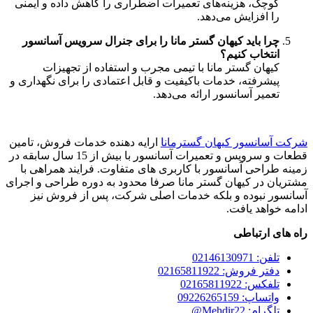
کوچک، هزینه‌های تعمیرات اضطراری را کاهش داده و ایمنی
را افزایش می‌دهد.
چرا باید کیهان گستر مانا را برای جنرال سرویس آسانسور
انتخاب کنیم؟
کیهان گستر مانا با تیمی مجرب و استفاده از تجهیزات
پیشرفته، خدمات باکیفیت و قابل اعتمادی را برای نگهداری و
تعمیر آسانسور ارائه می‌دهد.
شرکت آسانسور کیهان گسترمانا
ارایه دهنده خدمات فروش، تامین
قطعات و سرویس و تعمیرات آسانسور با بیش از 15 سال سابقه در
زمینه طراحی آسانسور با کاربری های متفاوت. فرایند همراهی با
مشتریان در کیهان گستر مانا صرفا محدود به دوره طراحی و اجرای
آسانسور نبوده و بلکه خدمات اصلی شرکت، پس از فروش نیز
ادامه خواهد یافت.
راه های ارتباطی
تلفن: 02146130971
دفتر فروش: 02165811922
تلفکس: 02165811922
واتساپ: 09226265159
تلگرام: Mehdir22@