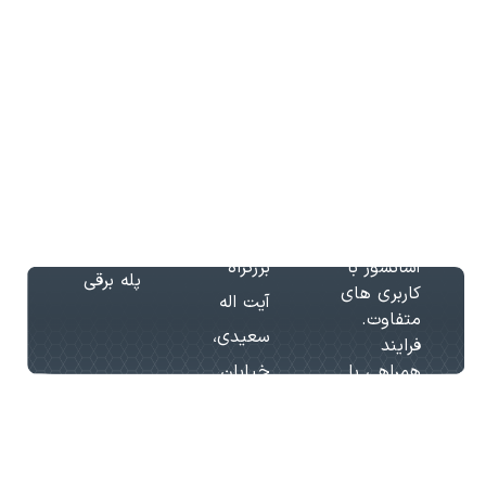
دفتر
تعمیر
فروش،
تامین
فروش:
آسانسور
قطعات و
تلفکس:
نصب
سرویس و
واتساپ:
آسانسور
تعمیرات
آسانسور با
تلگرام:
اخذ
بیش از 15
استاندارد
سال سابقه
آدرس:
آسانسور
در زمینه
تهران،
طراحی
سرویس
آسانسور با
بزرگراه
پله برقی
کاربری های
آیت اله
متفاوت.
سعیدی،
فرایند
همراهی با
خیابان
مشتریان در
جی،
کیهان گستر
پلاک
مانا صرفا
محدود به
368