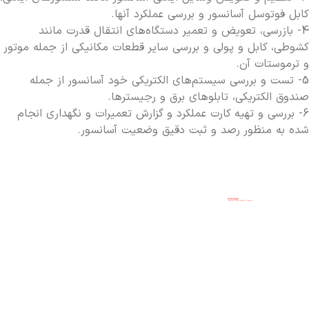
کابل فوتوسل آسانسور و بررسی عملکرد آنها.
4- بازرسی، تعویض و تعمیر دستگاه‌های انتقال قدرت مانند
کشوطی، کابل و پولی و بررسی سایر قطعات مکانیکی از جمله موتور
و ترموستات آن.
5- تست و بررسی سیستم‌های الکتریکی خود آسانسور از جمله
صندوق الکتریکی، تابلوهای برق و رجیسترها.
6- بررسی و تهیه کارت عملکرد و گزارش تعمیرات و نگهداری انجام
شده به منظور رصد و ثبت دقیق وضعیت آسانسور.
راه
02146130971
خدمات ما
شرکت
های
02165811922
فروش
آسانسور
ارتباطی
02165811922
آسانسور
کیهان
گسترمانا
ارایه
09226265159
سرویس
دهنده
تلفن:
Mehdir22@
آسانسور
خدمات