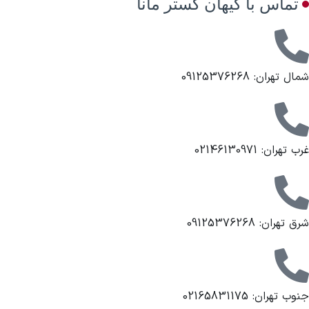
تماس با کیهان گستر مانا
شمال تهران: 09125376268
غرب تهران: 02146130971
شرق تهران: 09125376268
جنوب تهران: 02165831175