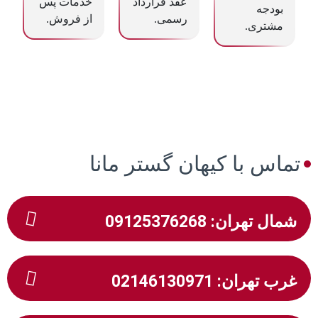
عقد قرارداد
خدمات پس
بودجه
رسمی.
از فروش.
مشتری.
تماس با کیهان گستر مانا
شمال تهران: 09125376268
غرب تهران: 02146130971