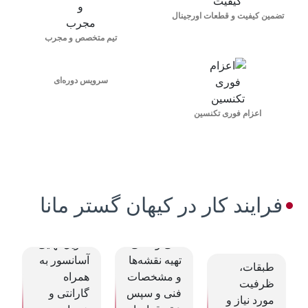
3
تضمین کیفیت و قطعات اورجینال
1
تیم متخصص و مجرب
سرویس دوره‌ای
3. نصب و
اعزام فوری تکنسین
راه‌اندازی
1. مشاوره
2
انجام
و انتخاب
عملیات
2. طراحی
نصب توسط
آسانسور
و عقد
تیم
فرایند کار در کیهان گستر مانا
نیازسنجی بر
متخصص،
قرارداد
اساس نوع
ارائه پیشنهاد
تست و
ساختمان،
فنی و مالی،
تحویل نهایی
تعداد
تهیه نقشه‌ها
آسانسور به
طبقات،
و مشخصات
همراه
ظرفیت
فنی و سپس
گارانتی و
مورد نیاز و