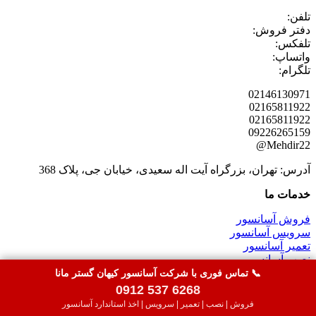
تلفن:
دفتر فروش:
تلفکس:
واتساپ:
تلگرام:
02146130971
02165811922
02165811922
09226265159
Mehdir22@
آدرس: تهران، بزرگراه آیت اله سعیدی، خیابان جی، پلاک 368
خدمات ما
فروش آسانسور
سرویس آسانسور
تعمیر آسانسور
نصب آسانسور
اخذ استاندارد آسانسور
📞 تماس فوری با شرکت آسانسور کیهان گستر مانا
سرویس پله برقی
0912 537 6268
فروش | نصب | تعمیر | سرویس | اخذ استاندارد آسانسور
© تمامی حقوق این سایت برای
شرکت آسانسور کیهان گستر