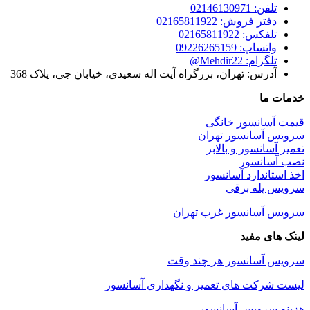
تلفن: 02146130971
دفتر فروش: 02165811922
تلفکس: 02165811922
واتساپ: 09226265159
تلگرام: Mehdir22@
آدرس: تهران، بزرگراه آیت اله سعیدی، خیابان جی، پلاک 368
خدمات ما
قیمت آسانسور خانگی
سرویس آسانسور تهران
تعمیر آسانسور و بالابر
نصب آسانسور
اخذ استاندارد آسانسور
سرویس پله برقی
سرویس آسانسور غرب تهران
لینک های مفید
سرویس آسانسور هر چند وقت
لیست شرکت های تعمیر و نگهداری آسانسور
هزینه سرویس آسانسور