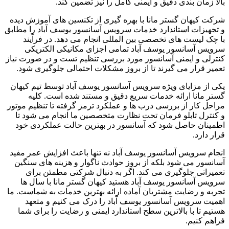
بالا زمان بندی دقیق و ایمنی کامل را نیز تضمین کند.
شرکت کیهان گستر مانا با بهره گیری از تکنسین های آموزش دیده
و تجهیزات استاندارد خدمات سرویس آسانسور یوسف آباد را مطابق
با چک لیست های تخصصی بین المللی انجام می دهد. در فرآیند
سرویس آسانسور یوسف آباد تمامی اجزای مکانیکی الکتریکی
کنترلی و ایمنی آسانسور مورد بررسی تنظیم تست و در صورت نیاز
تعمیر قرار می گیرند تا از بروز مشکلات احتمالی جلوگیری شود.
یکی از مزایای ویژه سرویس آسانسور یوسف آباد توسط تیم کیهان
گستر مانا ارائه خدمات سریع دقیق و مستند شده است. کلیه
مراحل کار از بررسی درب ها و عملکرد ترمز گرفته تا تنظیم موتور
و کنترل تابلو فرمان تحت نظارت متخصصین ما انجام می شود تا
اطمینان حاصل شود که آسانسور در بهترین حالت عملکردی خود
قرار دارد.
انجام سرویس آسانسور یوسف آباد نه تنها باعث افزایش عمر مفید
آسانسور می شود بلکه از بروز حوادث ناگوار و هزینه های سنگین
تعمیراتی جلوگیری می کند. اگر به دنبال شرکتی مطمئن برای
سرویس آسانسور یوسف آباد هستید کیهان گستر مانا با سال ها
تجربه و رضایت مشتریان آماده ارائه بهترین خدمات به شماست. ما
اهمیت سرویس آسانسور یوسف آباد را درک می کنیم و متعهد
هستیم تا با بالاترین سطح استاندارد ایمنی و رضایت را برای شما
فراهم کنیم.