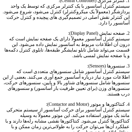
1. کنترلر مرکزی (Central Controller):
سیستم کنترل آسانسور با یک کنترلر مرکزی که توسط یک واحد
پردازشگر (معمولاً یک میکروکنترلر) کنترل می‌شود، شروع می‌شود.
این کنترلر نقش اصلی در تصمیم‌گیری های پیچیده و کنترل حرکت
آسانسور را دارد.
2. صفحه نمایش (Display Panel):
سیستم کنترل آسانسور معمولاً دارای یک صفحه نمایش است که
درون آن اطلاعات مربوط به آسانسور نمایش داده می‌شود. این
قسمت می‌تواند شامل تابلو نمایشگر طبقه‌ها، تابلوی کنترل دکمه‌ها
و یا صفحه نمایش لمسی باشد.
3. سنسورها (Sensors):
سیستم کنترل آسانسور شامل سنسورهای متعددی است که
اطلاعات مورد نیاز درباره آسانسور جمع آوری می‌کنند. بعضی از این
سنسورها شامل سنسورهای شناور بالا و پایین، سنسورهای حرکت،
سنسورهای وزن (برای تعیین ظرفیت بار آسانسور) و سنسورهای
درب هستند.
4. کنتاکتورها و موتور (Contactor and Motor):
سیستم کنترل آسانسور برای حرکت آسانسور از سیستم متحرکی
مانند یک موتور استفاده می‌کند. این موتور معمولاً به وسیله
کنتاکتورها کنترل می‌شود. کنتاکتورها نقشی مشابه رله‌ها دارند و با
عملکرد آن‌ها می‌توان حرکت را به طولانی‌ترین زمان ممکن و با