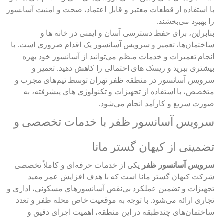
با استفاده از قطعات معتبر و قابل اعتماد، صحت و امنیت آسانسور
آیا نگهداری آسانسور در ساختمان های برج هزینه
را بهبود می‌بخشند.
بیشتری دارد؟
بنابراین، برای حفظ دسترسی آسان و ایمنی در خانه ها و
ساختمان‌ها، تعمیر و سرویس آسانسور یک اقدام ضروری است. با
انجام تعمیرات و خدمات منظم می‌توانید از آسانسور خود بهره
چرا باید شرکت های معتبر سرویس و نگهداری
بیشتری ببرید و ریسک های احتمالی را کاهش دهید. تعمیر و
سرویس آسانسور در منطقه ظفر تهران توسط تیم‌های مجرب و
آسانسور را انتخاب کنیم؟
متخصص، با استفاده از تجهیزات و تکنولوژی های پیشرفته، به
صورت سریع و کارآمد انجام می‌شود.
سرویس آسانسور ظفر با خدمات تخصصی و
تضمینی از کیهان گستر مانا
سرویس آسانسور ظفر
یکی از خدمات حرفه‌ای و کاملاً تخصصی
شرکت کیهان گستر مانا است که با هدف افزایش عمر مفید
تجهیزات و تضمین عملکرد بی‌نقص آسانسورهای مسکونی، اداری و
تجاری ارائه می‌شود. با توجه به موقعیت خاص محله ظفر و تعدد
ساختمان‌های چندطبقه در این منطقه، اهمیت اجرای دقیق و