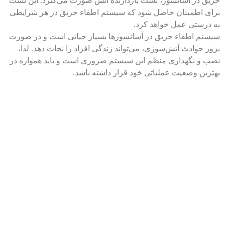
حریق در آسانسور، تست بازدارنده آتش صورت می‌گیرد. این تست
برای اطمینان حاصل شود که سیستم اطفاء حریق در هر شرایطی
به درستی عمل خواهد کرد.
سیستم اطفاء حریق در آسانسور‌ها بسیار حیاتی است و در صورت
بروز حوادث آتش‌سوزی، می‌تواند زندگی افراد را نجات دهد. لذا،
نصب و نگهداری منظم این سیستم ضروری است و باید همواره در
بهترین وضعیت عملیاتی خود قرار داشته باشد.
راه
02146130971
خدمات ما
شرکت
های
02165811922
فروش
آسانسور
ارتباطی
02165811922
آسانسور
کیهان
گسترمانا
ارایه
09226265159
سرویس
دهنده
تلفن:
Mehdir22@
آسانسور
خدمات
دفتر
تعمیر
فروش،
تامین
فروش:
آسانسور
قطعات و