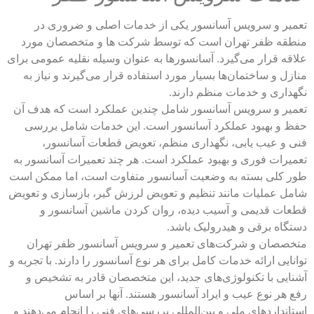
تعمیر و سرویس آسانسور یکی از خدمات اصلی و ضروری در
هزینه تعویض قطعات آسانسور چقدر است؟
منطقه ظفر تهران است که توسط شرکت ها و متخصصان مورد
علاقه قرار می‌گیرد. آسانسورها به عنوان وسیله نقلیه عمومی برای
منازل و ساختمان‌ها بسیار مورد استفاده قرار می‌گیرند و نیاز به
آیا سرویس دوره ای آسانسور برای ساختمان های
نگهداری و خدمات منظم دارند.
تعمیر و سرویس آسانسور شامل چندین عملکرد است که هدف آن
مسکونی متفاوت است؟
حفظ و بهبود عملکرد آسانسور است. این خدمات شامل بررسی
فنی و عیب یابی، نگهداری منظم، تعویض قطعات آسانسور،
تعمیرات فوری و بهبود عملکرد است. هر چند تعمیرات آسانسور به
چگونه کیفیت خدمات شرکت سرویس آسانسور را
طور کلی بسته به وضعیت آسانسور متفاوت است، اما ممکن است
شامل عملیات مانند تنظیم و تعویض لرزش گیر، بازسازی و تعویض
ارزیابی کنیم؟
قطعات قدیمی و آسیب دیده،
روان کردن ماشین آسانسور
و
دستگاه برقی و هیدرولیک باشد.
متخصصان و شرکت‌های
تعمیر و سرویس آسانسور ظفر
تهران
مهم ترین دلایل خرابی سیم بکسل آسانسور
توانایی ارائه خدمات کامل برای هر نوع آسانسور را دارند. با تجربه و
چیست؟
آشنایی با تکنولوژی‌های جدید، این متخصصان قادر به تشخیص و
رفع هر نوع عیب و ایراد آسانسور هستند. آنها بر اساس
استانداردهای ملی و بین‌المللی بررسی‌های فنی را انجام می‌دهند و