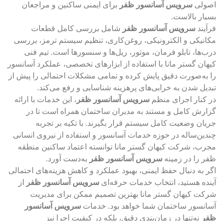
اصولی
سرویس آسانسور ظفر
برای ایمنی ساکنین و مراجعان
بسیار بالاست.
فرآیند
سرویس آسانسور ظفر
شامل بررسی کامل قطعات
مکانیکی و الکترونیکی، روغن‌کاری، تنظیم سیستم ترمز، بررسی
درب‌ها، تابلو فرمان، موتور، ریل‌ها و سنسورها است. تیم فنی
کیهان گستر مانا با استفاده از ابزارهای تخصصی، عملکرد آسانسور
را به‌صورت دقیق پایش کرده و تمامی مشکلات احتمالی را پیش از
تبدیل شدن به خرابی‌های پرهزینه شناسایی و رفع می‌کند.
در کنار اجرای منظم
سرویس آسانسور ظفر
، این خدمات با ارائه
گزارش کامل و مستند به مدیران ساختمان همراه است تا در
جریان وضعیت کامل سیستم قرار بگیرند. با تکیه بر تجربه
چندین‌ساله در حوزه خدمات آسانسور و استفاده از نیروی انسانی
مجرب، شرکت کیهان گستر مانا توانسته اعتماد ساکنین منطقه
ظفر را در زمینه
سرویس آسانسور ظفر
به‌دست آورد.
اگر به دنبال حفظ ایمنی، بهبود عملکرد و کاهش هزینه‌های احتمالی
آینده هستید، انتخاب خدمات حرفه‌ای
سرویس آسانسور ظفر
از
شرکت کیهان گستر مانا بهترین تصمیم ممکن برای مدیریت
آسانسور ساختمان شما خواهد بود. خدمات
سرویس آسانسور
ظفر
نه‌تنها در زمان‌بندی دقیق، بلکه در کیفیت اجرا نیز