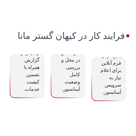
2
سرویس و
2. اعزام
1. ثبت
تحویل با
تکنسین
درخواست
ضمانت
فرایند کار در کیهان گستر مانا
سرویس
متخصص
سرویس
حضور سریع
کامل، تست
تماس تلفنی
کارشناس
نهایی و ارائه
یا پر کردن
در محل و
گزارش
فرم آنلاین
بررسی
همراه با
برای اعلام
کامل
تضمین
نیاز به
وضعیت
کیفیت
سرویس
آسانسور.
خدمات.
آسانسور.