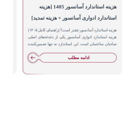
هزینه استاندارد آسانسور 1405 [هزینه
هزینه
استاندارد ادواری آسانسور + هزینه تمدید]
آسانس
هزینه استاندارد آسانسور چقدر است؟ (راهنمای کامل ۱۴۰۵)
نصب آسا
هزینه استاندارد ادواری آسانسور یکی از دغدغه‌های اصلی
قدیمی ا
صاحبان ساختمان است. این استاندارد نه تنها تضمین‌کننده
در داخل
ایمنی…
ادامه مطلب
راه
02146130971
خدمات
شرکت
های
02165811922
ما