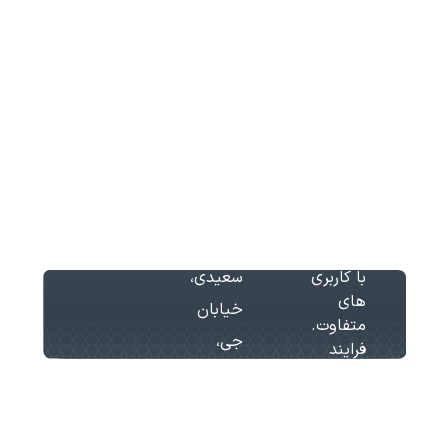
تلفکس:
آسانسور
سرویس
واتساپ:
نصب
و
تعمیرات
تلگرام:
آسانسور
آسانسور
اخذ
با بیش
آدرس:
استاندارد
از 15
تهران،
سال
آسانسور
سابقه در
بزرگراه
سرویس
زمینه
آیت
پله برقی
طراحی
اله
آسانسور
با کاربری
سعیدی،
های
خیابان
متفاوت.
جی،
فرایند
همراهی
پلاک
با
368
مشتریان
در کیهان