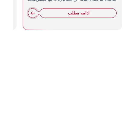
ایمنی…
ادامه مطلب
راه
02146130971
خدمات
شرکت
های
02165811922
ما
آسانسور
ارتباطی
02165811922
فروش
کیهان
گسترمانا
ارایه
09226265159
آسانسور
دهنده
تلفن:
Mehdir22@
سرویس
خدمات
دفتر
آسانسور
فروش،