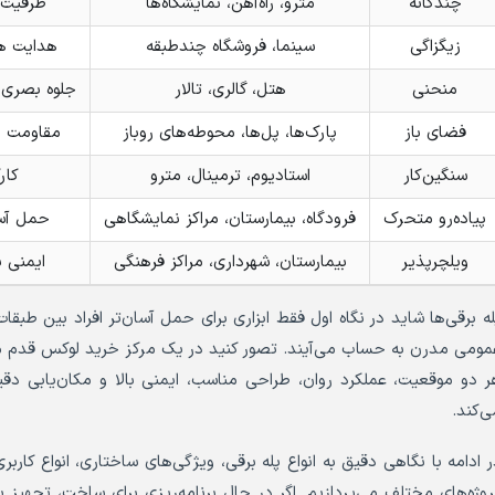
چندگانه
مترو، راه‌آهن، نمایشگاه‌ها
ظرفیت ب
زیگزاگی
سینما، فروشگاه چندطبقه
هدایت ه
منحنی
هتل، گالری، تالار
جلوه بصری
فضای باز
پارک‌ها، پل‌ها، محوطه‌های روباز
مقاومت ب
سنگین‌کار
استادیوم، ترمینال، مترو
کار
پیاده‌رو متحرک
فرودگاه، بیمارستان، مراکز نمایشگاهی
حمل آس
ویلچرپذیر
بیمارستان، شهرداری، مراکز فرهنگی
ایمنی با
له برقی‌ها شاید در نگاه اول فقط ابزاری برای حمل آسان‌تر افراد بین طب
مومی مدرن به حساب می‌آیند. تصور کنید در یک مرکز خرید لوکس قدم می‌
ر دو موقعیت، عملکرد روان، طراحی مناسب، ایمنی بالا و مکان‌یابی دقیق 
ی‌کند.
ر ادامه با نگاهی دقیق به انواع پله برقی، ویژگی‌های ساختاری، انواع کارب
روژه‌های مختلف می‌پردازیم. اگر در حال برنامه‌ریزی برای ساخت، تجهیز 