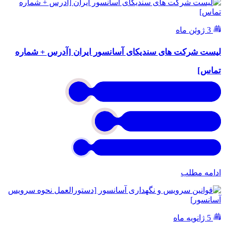
3 ژوئن ماه
لیست شرکت های سندیکای آسانسور ایران [آدرس + شماره
تماس]
ادامه مطلب
5 ژانویه ماه