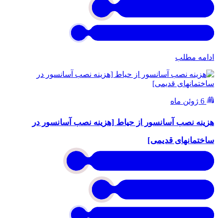
ادامه مطلب
6 ژوئن ماه
هزینه نصب آسانسور از حیاط [هزینه نصب آسانسور در
ساختمانهای قدیمی]