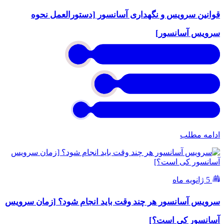
قوانین سرویس و نگهداری آسانسور [دستورالعمل نحوه
سرویس آسانسور]
ادامه مطلب
5 ژانویه ماه
سرویس آسانسور هر چند وقت باید انجام شود؟ [زمان سرویس
آسانسور کی است؟]