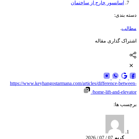
آسانسور خارج از ساختمان
دسته بندی:
مطالب
،
اشتراک گذاری مقاله
https://www.keyhangostarmana.com/articles/difference-between-
home-lift-and-elevator/
برچسب ها:
کریم
07 / 07 / 2026