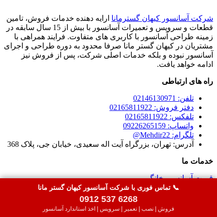
شرکت آسانسور کیهان گسترمانا
ارایه دهنده خدمات فروش، تامین
قطعات و سرویس و تعمیرات آسانسور با بیش از 15 سال سابقه در
زمینه طراحی آسانسور با کاربری های متفاوت. فرایند همراهی با
مشتریان در کیهان گستر مانا صرفا محدود به دوره طراحی و اجرای
آسانسور نبوده و بلکه خدمات اصلی شرکت، پس از فروش نیز
ادامه خواهد یافت.
راه های ارتباطی
تلفن: 02146130971
دفتر فروش: 02165811922
تلفکس: 02165811922
واتساپ: 09226265159
تلگرام: Mehdir22@
آدرس: تهران، بزرگراه آیت اله سعیدی، خیابان جی، پلاک 368
خدمات ما
قیمت آسانسور خانگی
سرویس آسانسور تهران
📞 تماس فوری با شرکت آسانسور کیهان گستر مانا
تعمیر آسانسور و بالابر
0912 537 6268
نصب آسانسور
فروش | نصب | تعمیر | سرویس | اخذ استاندارد آسانسور
اخذ استاندارد آسانسور