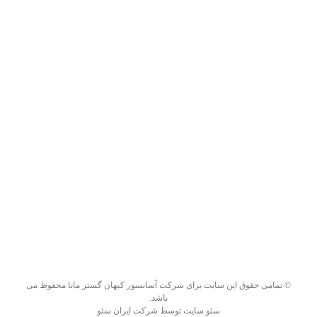
دوره
طراحی و
اجرای
آسانسور
نبوده و
بلکه
خدمات
اصلی
شرکت،
پس از
فروش
نیز ادامه
خواهد
یافت.
© تمامی حقوق این سایت برای
شرکت آسانسور کیهان گستر مانا
محفوظ می
باشد.
سئو سایت توسط
شرکت ایران سئو