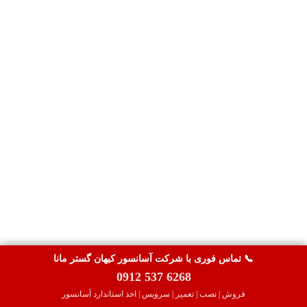
📞 تماس فوری با شرکت آسانسور کیهان گستر مانا
0912 537 6268
فروش | نصب | تعمیر | سرویس | اخذ استاندارد آسانسور