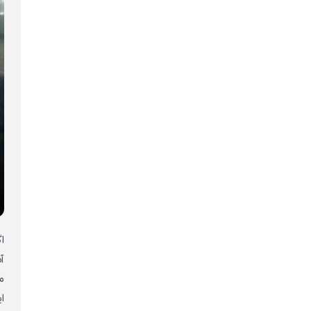
ا
آ
م
ا